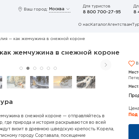
Для туристов
Дл
Москва
Ваш город:
8 800 700-27-95
8 
О нас
Каталог
Агентствам
Ту
лия — как жемчужина в снежной короне
 как жемчужина в снежной короне
В
Мест
Пете
Мест
Прод
тура
Цена
Под 
емчужина в снежной короне — отправляйтесь в
р, где природа и история раскрываются во всей
 ждут визит в древнюю шведскую крепость Корела,
писному городу Сортавала, посещение