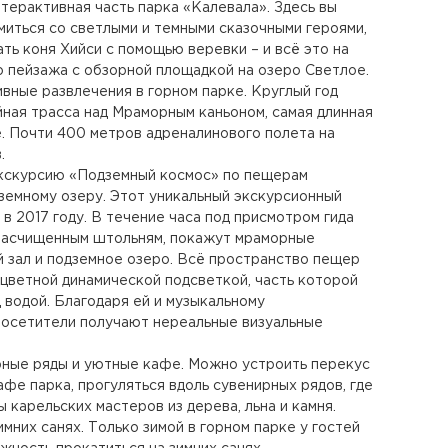
терактивная часть парка «Калевала». Здесь вы
иться со светлыми и темными сказочными героями,
ть коня Хийси с помощью веревки – и всё это на
 пейзажа с обзорной площадкой на озеро Светлое.
вные развлечения в горном парке. Круглый год
ная трасса над Мраморным каньоном, самая длинная
. Почти 400 метров адреналинового полета на
.
экскурсию «Подземный космос» по пещерам
земному озеру. Этот уникальный экскурсионный
в 2017 году. В течение часа под присмотром гида
 расчищенным штольням, покажут мраморные
 зал и подземное озеро. Всё пространство пещер
ветной динамической подсветкой, часть которой
 водой. Благодаря ей и музыкальному
осетители получают нереальные визуальные
рные ряды и уютные кафе. Можно устроить перекус
афе парка, прогуляться вдоль сувенирных рядов, где
 карельских мастеров из дерева, льна и камня.
мних санях. Только зимой в горном парке у гостей