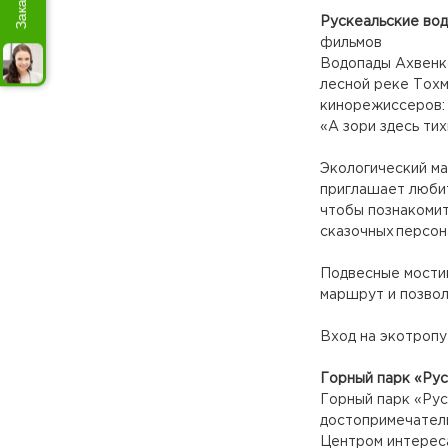
Рускеальские во
фильмов
Водопады Ахвенко
лесной реке Тохм
кинорежиссеров: 
«А зори здесь ти
Экологический ма
приглашает любит
чтобы познакоми
сказочных персон
Подвесные мостик
маршрут и позво
Вход на экотропу
Горный парк «Ру
Горный парк «Рус
достопримечатель
Центром интереса