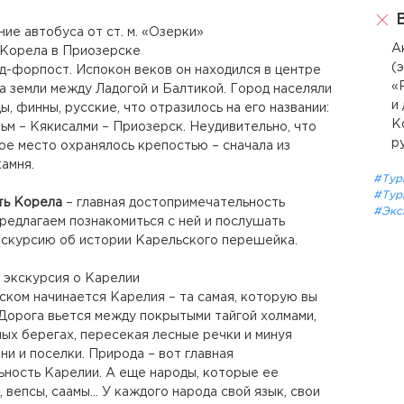
В
ние автобуса от ст. м. «Озерки»
А
 Корела в Приозерске
(
д-форпост. Испокон веков он находился в центре
«
а земли между Ладогой и Балтикой. Город населяли
и
, финны, русские, что отразилось на его названии:
К
ьм – Кякисалми – Приозерск. Неудивительно, что
р
ое место охранялось крепостью – сначала из
камня.
#Тур
#Тур
ть Корела
– главная достопримечательность
#Экс
редлагаем познакомиться с ней и послушать
кскурсию об истории Карельского перешейка.
я экскурсия о Карелии
ском начинается Карелия – та самая, которую вы
 Дорога вьется между покрытыми тайгой холмами,
ных берегах, пересекая лесные речки и минуя
ни и поселки. Природа – вот главная
ность Карелии. А еще народы, которые ее
, вепсы, саамы… У каждого народа свой язык, свои