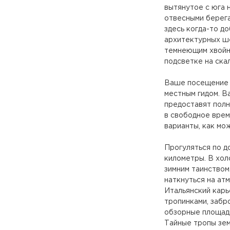
вытянутое с юга 
отвесными берега
здесь когда-то д
архитектурных ш
темнеющим хвойн
подсветке на ска
Ваше посещение п
местным гидом. В
предоставят полн
в свободное врем
варианты, как мо
Прогуляться по д
километры. В хол
зимним таинством
наткнуться на ат
Итальянский карь
тропинками, забр
обзорные площадк
Тайные тропы зем