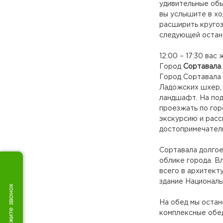
удивительные обы
вы услышите в хо
расширить кругозо
следующей остан
12:00 – 17:30 вас
Город
Сортавала
Город Сортавала 
Ладожских шхер,
ландшафт. На под
проезжать по гор
экскурсию и расс
достопримечатель
Сортавала долгое
облике города. В
всего в архитект
здание Националь
Закажите звонок
На обед мы остан
комплексные обед