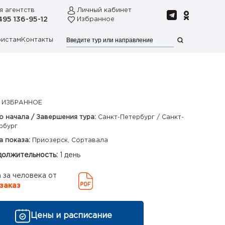
я агентств
Личный кабинет
495 136-95-12
Избранное
ристам
Контакты
 ИЗБРАННОЕ
о начала / Завершения тура:
Санкт-Петербург / Санкт-
рбург
а показа:
Приозерск, Сортавала
олжительность:
1 день
 за человека от
заказ
Цены и расписание