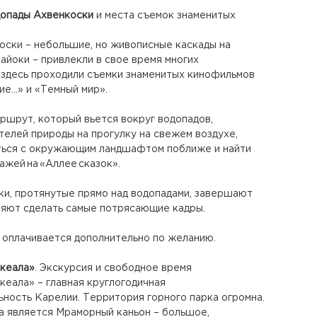
допады Ахвенкоски
и места съемок знаменитых
ски – небольшие, но живописные каскады на
айоки – привлекли в свое время многих
здесь проходили съемки знаменитых кинофильмов
хие…» и «Темный мир».
ршрут, который вьется вокруг водопадов,
елей природы на прогулку на свежем воздухе,
ться с окружающим ландшафтом поближе и найти
ажей на «Аллее сказок».
и, протянутые прямо над водопадами, завершают
ляют сделать самые потрясающие кадры.
 оплачивается дополнительно по желанию.
скеала»
. Экскурсия и свободное время
кеала» – главная круглогодичная
ность Карелии. Территория горного парка огромна.
 является Мраморный каньон – большое,