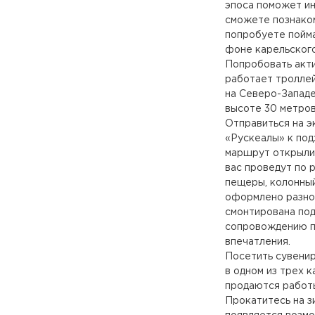
эпоса поможет ин
сможете познаком
попробуете пойма
фоне карельского
Попробовать акти
работает троллей
на Северо-Западе
высоте 30 метров
Отправиться на 
«Рускеалы» к под
маршрут открыли 
вас проведут по
пещеры, колонный
оформлено разноц
смонтирована под
сопровождению п
впечатления.
Посетить сувени
в одном из трех к
продаются работы
Прокатитесь на зи