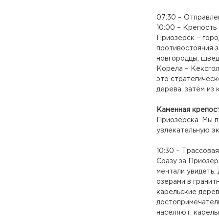
07:30 – Отправле
10:00 – Крепость
Приозерск – горо
противостояния з
новгородцы, шведы
Корела – Кексгол
это стратегическ
дерева, затем из 
Каменная крепос
Приозерска. Мы п
увлекательную э
10:30 – Трассова
Сразу за Приозер
мечтали увидеть.
озерами в гранит
карельские дерев
достопримечатель
населяют: карелы