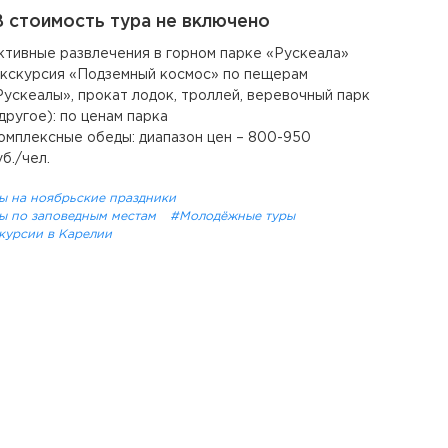
 стоимость тура не включено
ктивные развлечения в горном парке «Рускеала»
экскурсия «Подземный космос» по пещерам
Рускеалы», прокат лодок, троллей, веревочный парк
 другое): по ценам парка
омплексные обеды: диапазон цен – 800-950
уб./чел.
ы на ноябрьские праздники
ы по заповедным местам
#Молодёжные туры
курсии в Карелии