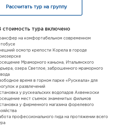
Рассчитать тур на группу
 стоимость тура включено
рансфер на комфортабельном современном
втобусе
нешний осмотр крепости Корела в городе
риозерске
осещение Мраморного каньона, Итальянского
арьера, озера Светлое, заброшенного мраморного
авода
вободное время в горном парке «Рускеала» для
рогулок и развлечений
становка у рускеальских водопадов Ахвенкоски
осещение мест съемок знаменитых фильмов
становка у фирменного магазина форелевого
озяйства
абота профессионального гида на протяжении всего
ура