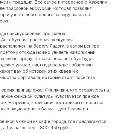
чаи и традиции. Всё самое интересное о Карелии
де трассовой экскурсии, которая позволит
р и узнать много нового за пару часов до
овки.
 ждет экскурсионная программа:
. Автобусная трассовая экскурсия
расположен на берегу Ладоги, в самом центре
 поэтому отсюда можно увидеть живописный
ъезде к городу, а также пока автобус будет
одским улицам, наш гид проведет обзорную
кажет вам об истории этих краев и о
ностях Сортавала, которые стоит посетить.
 время принадлежал Финляндии, что отразилось на
лияние финской культуры чувствуется прежде
уре. Например, к финским постройкам относится
ного акционерного банка – дом Леандера.
овимся в одном из кафе города, где предлагаются
ы. Диапазон цен – 800-950 руб.