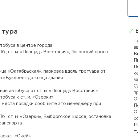
В
 тура
Т
втобуса в центре города
а
б., ст. м. «Площадь Восстания», Лиговский просп.,
В
П
П
ица «Октябрьская», парковка вдоль тротуара от
к
а «Буквоед» до конца здания
з
С
ние автобуса от ст. м. «Площадь Восстания»
п
тобуса к ст. м. «Озерки»
О
 места посадки сообщите это менеджеру при
П
О
б., ст. м. «Озерки», Выборгское шоссе, остановка
х
ранспорта
Р
т
маркет «Окей»