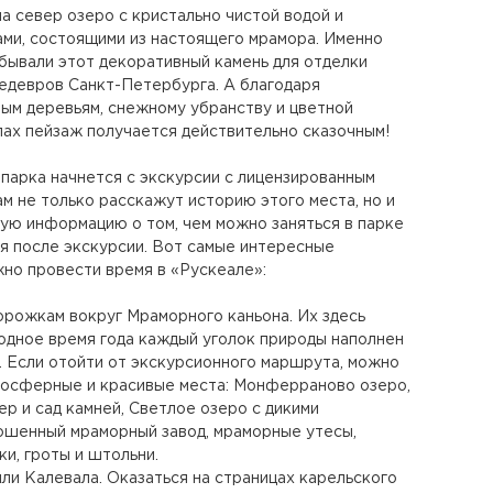
на север озеро с кристально чистой водой и
ми, состоящими из настоящего мрамора. Именно
обывали этот декоративный камень для отделки
едевров Санкт-Петербурга. А благодаря
ым деревьям, снежному убранству и цветной
лах пейзаж получается действительно сказочным!
арка начнется с экскурсии с лицензированным
ам не только расскажут историю этого места, но и
ую информацию о том, чем можно заняться в парке
я после экскурсии. Вот самые интересные
жно провести время в «Рускеале»:
орожкам вокруг Мраморного каньона. Их здесь
одное время года каждый уголок природы наполнен
. Если отойти от экскурсионного маршрута, можно
мосферные и красивые места: Монферраново озеро,
ер и сад камней, Светлое озеро с дикими
ошенный мраморный завод, мраморные утесы,
и, гроты и штольни.
ли Калевала. Оказаться на страницах карельского