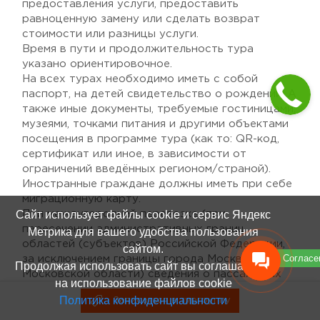
предоставления услуги, предоставить
равноценную замену или сделать возврат
стоимости или разницы услуги.
Время в пути и продолжительность тура
указано ориентировочное.
На всех турах необходимо иметь с собой
паспорт, на детей свидетельство о рождении. А
также иные документы, требуемые гостиницами,
музеями, точками питания и другими объектами
посещения в программе тура (как то: QR-код,
сертификат или иное, в зависимости от
ограничений введённых регионом/страной).
Иностранные граждане должны иметь при себе
миграционную карту.
Сайт использует файлы cookie и сервис Яндекс
При междугородней перевозке (при
пересечении административных границ
Метрика для вашего удобства пользования
областей (субъектов) Российской Федерации,
сайтом.
Согласе
за исключением границы города Москва и
Продолжая использовать сайт вы соглашаетесь
Московской области) сведения о пассажирах
на использование файлов cookie
автобуса должны быть заранее поданы в
Политика конфиденциальности
Записаться в тургруппу
Записаться в тургруппу
Единую государственную информационную
систему обеспечения транспортной