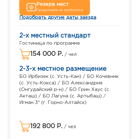
Резерв мест
Предоплата не требуется
Подобрать другие даты заезда
2-х местный стандарт
Гостиница по программе
154 000 Р.
/ чел
2-3-х местное размещение
БО Ирбизек (с. Усть-Кан) / БО Кочевник
(с. Усть-Кокса) / БО Александрия
(Онгудайский р-н) / БО Грин Хаус (с.
Акташ) / БО Лагуна (с. Артыбаш) /
Игман 3* (г. Горно-Алтайск)
192 800 Р.
/ чел