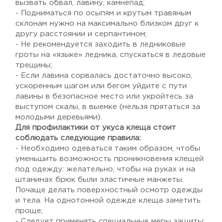
вызвать обвал, лавину, камнепад;
- Подниматься по осыпям и крутым травяным
склонам нужно на максимально близком друг к
другу расстоянии и серпантином;
- Не рекомендуется заходить в ледниковые
гроты на «языке» ледника, спускаться в ледовые
трещины;
- Если лавина сорвалась достаточно высоко,
ускоренным шагом или бегом уйдите с пути
лавины в безопасное место или укройтесь за
выступом скалы, в выемке (нельзя прятаться за
молодыми деревьями).
Для профилактики от укуса клеща стоит
соблюдать следующие правила:
- Необходимо одеваться таким образом, чтобы
уменьшить возможность проникновения клещей
под одежду: желательно, чтобы на руках и на
штанинах брюк были эластичные манжеты.
Почаще делать поверхностный осмотр одежды
и тела. На однотонной одежде клеща заметить
проще;
- Следует применять специальные меры защиты: