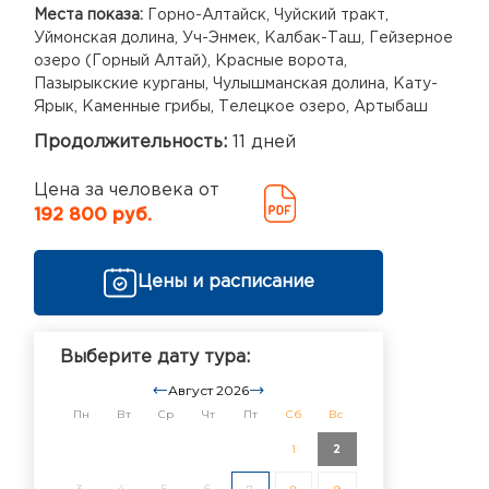
Места показа:
Горно-Алтайск, Чуйский тракт,
Уймонская долина, Уч-Энмек, Калбак-Таш, Гейзерное
озеро (Горный Алтай), Красные ворота,
Пазырыкские курганы, Чулышманская долина, Кату-
Ярык, Каменные грибы, Телецкое озеро, Артыбаш
Продолжительность:
11 дней
Цена за человека от
192 800 руб.
Цены и расписание
Выберите дату тура:
Август 2026
Пн
Вт
Ср
Чт
Пт
Сб
Вс
1
2
3
4
5
6