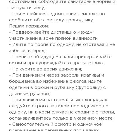
состоянием, соблюдайте санитарные нормы и
личную гигиену;
- При малейшем недомогании немедленно
сообщите об этом гиду-проводнику.
Пешим порядком:
- Поддерживайте дистанцию между
участниками в зоне прямой видимости;
- Идите по тропе по одному, не отставая и не
забегая вперед;
- Помните об идущем сзади: придерживайте
ветки и предупреждайте о препятствиях;
- Не курите во время движения;
- При движении через заросли крапивы и
борщевика во избежание ожогов идите
одетыми в брюки и рубашку (футболку) с
длинным рукавом;
- При движении на термальных площадках
следуйте строго за гидом-проводником по
одному, ни в коем случае не сходите с тропы,
останавливайтесь только в указанном месте;
- Самостоятельный осмотр и одиночное
пребывание на термальных площадках