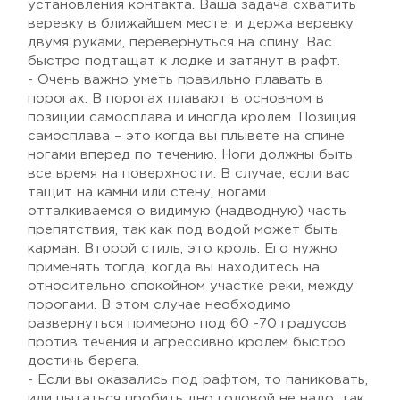
установления контакта. Ваша задача схватить
веревку в ближайшем месте, и держа веревку
двумя руками, перевернуться на спину. Вас
быстро подтащат к лодке и затянут в рафт.
- Очень важно уметь правильно плавать в
порогах. В порогах плавают в основном в
позиции самосплава и иногда кролем. Позиция
самосплава – это когда вы плывете на спине
ногами вперед по течению. Ноги должны быть
все время на поверхности. В случае, если вас
тащит на камни или стену, ногами
отталкиваемся о видимую (надводную) часть
препятствия, так как под водой может быть
карман. Второй стиль, это кроль. Его нужно
применять тогда, когда вы находитесь на
относительно спокойном участке реки, между
порогами. В этом случае необходимо
развернуться примерно под 60 -70 градусов
против течения и агрессивно кролем быстро
достичь берега.
- Если вы оказались под рафтом, то паниковать,
или пытаться пробить дно головой не надо, так