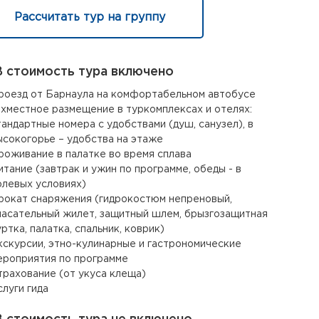
Рассчитать тур на группу
 стоимость тура включено
роезд от Барнаула на комфортабельном автобусе
-хместное размещение в туркомплексах и отелях:
тандартные номера с удобствами (душ, санузел), в
ысокогорье – удобства на этаже
роживание в палатке во время сплава
итание (завтрак и ужин по программе, обеды - в
олевых условиях)
рокат снаряжения (гидрокостюм непреновый,
пасательный жилет, защитный шлем, брызгозащитная
уртка, палатка, спальник, коврик)
кскурсии, этно-кулинарные и гастрономические
ероприятия по программе
трахование (от укуса клеща)
слуги гида