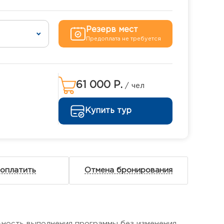
Резерв мест
Предоплата не требуется
61 000 Р.
/ чел
Купить тур
 оплатить
Отмена бронирования
ьность выполнения программы без изменения