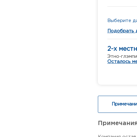
Выберите да
Подобрать 
2-х мест
Этно-глэмпи
Осталось ме
Примечани
Примечани
Компания остав