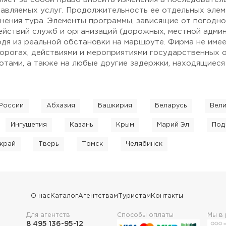
авляемых услуг. Продолжительность ее отдельных элем
нения тура. Элементы программы, зависящие от погодн
ействий служб и организаций (дорожных, местной админи
одя из реальной обстановки на маршруте. Фирма не име
дорогах, действиями и мероприятиями государственных о
тами, а также на любые другие задержки, находящиеся
России
Абхазия
Башкирия
Беларусь
Вели
Ингушетия
Казань
Крым
Марий Эл
Под
край
Тверь
Томск
Челябинск
О нас
Каталог
Агентствам
Туристам
Контакты
Для агентств
Способы оплаты
Мы в
8 495 136-95-12