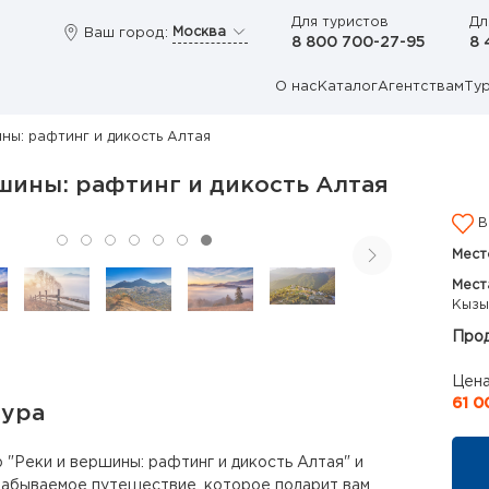
Для туристов
Дл
Москва
Ваш город:
8 800 700-27-95
8 
О нас
Каталог
Агентствам
Ту
ны: рафтинг и дикость Алтая
шины: рафтинг и дикость Алтая
В
Мест
Мест
Кызы
Прод
Цена
61 0
тура
 "Реки и вершины: рафтинг и дикость Алтая" и
забываемое путешествие, которое подарит вам