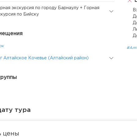
В
орная экскурсия по городу Барнаулу + Горная
В
скурсия по Бийску
Д
Д
Л
мещения
Д
ок
#Алт
г Алтайское Кочевье (Алтайский район)
группы
ату тура
ь цены