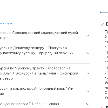
ма тура
В
П
курсия в Солонешенский краеведческий музей
2
 марал
с
в
курсия в Денисову пещеру + Прогулка к
П
у памятнику суслику + природный парк "Уч-
П
п
П
курсия по Чуйскому тракту + Фотостоп на
с
х Альп + Экскурсия в Кызыл-Чин + Экскурсия
к
е озеро
Э
м
курсия в каракольский природный парк "Уч-
С
лав
У
хождение порога "Шабаш" + сплав