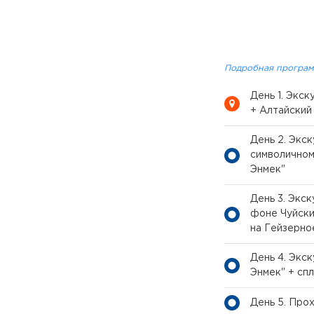
Подробная програм
День 1. Экс
+ Алтайский
День 2. Экс
символичном
Энмек"
День 3. Экс
фоне Чуйски
на Гейзерно
День 4. Экс
Энмек" + сп
День 5. Про