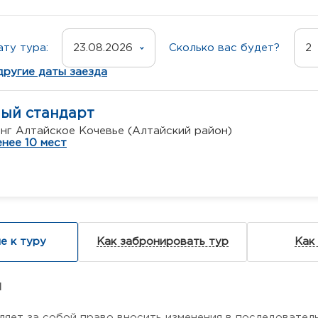
ту тура:
23.08.2026
Сколько вас будет?
2
другие даты заезда
ный стандарт
нг Алтайское Кочевье (Алтайский район)
нее 10 мест
е к туру
Как забронировать тур
Как
я
ляет за собой право вносить изменения в последовател