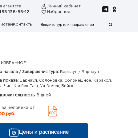
я агентств
Личный кабинет
495 136-95-12
Избранное
ристам
Контакты
 ИЗБРАННОЕ
о начала / Завершения тура:
Барнаул / Барнаул
а показа:
Барнаул, Солоновка, Солонешное, Каракол,
л-Чин, Калбак-Таш, Уч-Энмек, Бийск
олжительность:
6 дней
 за человека от
00 руб.
Цены и расписание