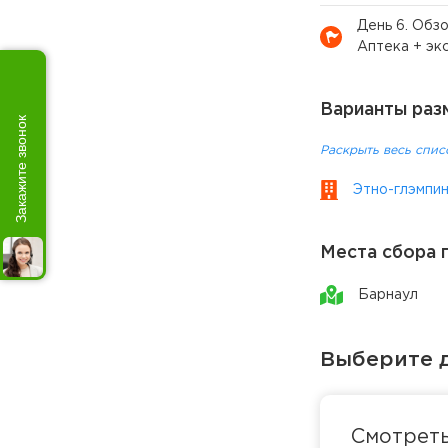
День 6. Обз
Аптека + эк
Варианты раз
Закажите звонок
Раскрыть весь спис
Этно-глэмпин
Места сбора 
Барнаул
Выберите д
Смотрет