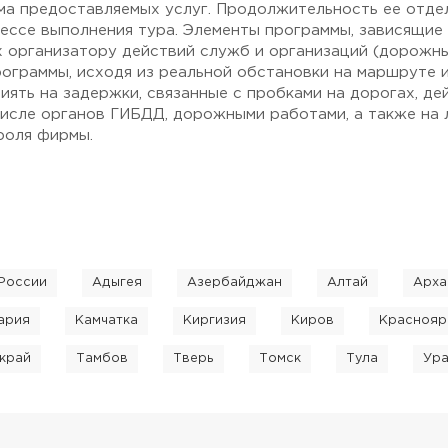
ма предоставляемых услуг. Продолжительность ее отде
цессе выполнения тура. Элементы программы, зависящие 
 организатору действий служб и организаций (дорожных
рограммы, исходя из реальной обстановки на маршруте 
иять на задержки, связанные с пробками на дорогах, д
 числе органов ГИБДД, дорожными работами, а также на
роля фирмы.
России
Адыгея
Азербайджан
Алтай
Арха
ария
Камчатка
Киргизия
Киров
Краснояр
край
Тамбов
Тверь
Томск
Тула
Ур