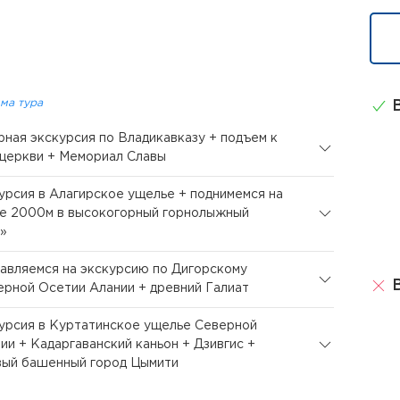
ма тура
В
орная экскурсия по Владикавказу + подъем к
церкви + Мемориал Славы
курсия в Алагирское ущелье + поднимемся на
е 2000м в высокогорный горнолыжный
»
равляемся на экскурсию по Дигорскому
В
рной Осетии Алании + древний Галиат
курсия в Куртатинское ущелье Северной
ии + Кадаргаванский каньон + Дзивгис +
вый башенный город Цымити