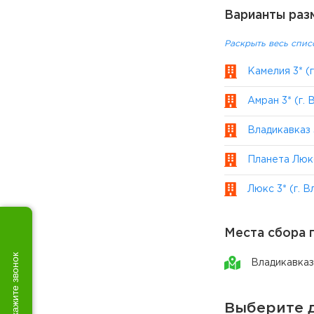
Варианты раз
Раскрыть весь спис
Камелия 3* (г
Амран 3* (г. 
Владикавказ 3
Планета Люкс
Люкс 3* (г. В
Места сбора 
Закажите звонок
Владикавказ
Выберите д