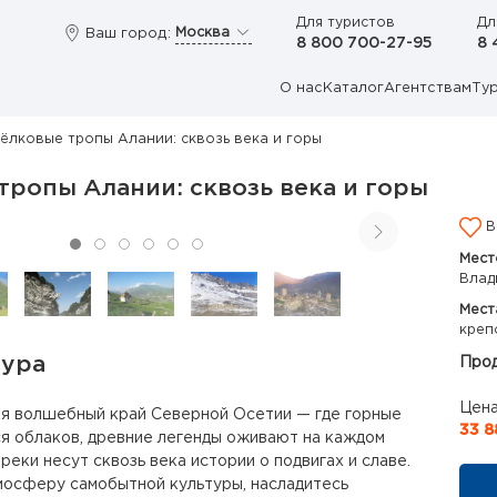
Для туристов
Дл
Москва
Ваш город:
8 800 700-27-95
8 
О нас
Каталог
Агентствам
Ту
ёлковые тропы Алании: сквозь века и горы
ропы Алании: сквозь века и горы
В
Мест
Влад
Мест
креп
тура
Прод
Цена
бя волшебный край Северной Осетии — где горные
33 8
я облаков, древние легенды оживают на каждом
реки несут сквозь века истории о подвигах и славе.
мосферу самобытной культуры, насладитесь