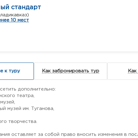
ный стандарт
Владикавказ)
нее 10 мест
е к туру
Как забронировать тур
Как
сетить дополнительно:
нского театра,
музей,
й музей им. Туганова,
,
ого творчества.
ания оставляет за собой право вносить изменения в по