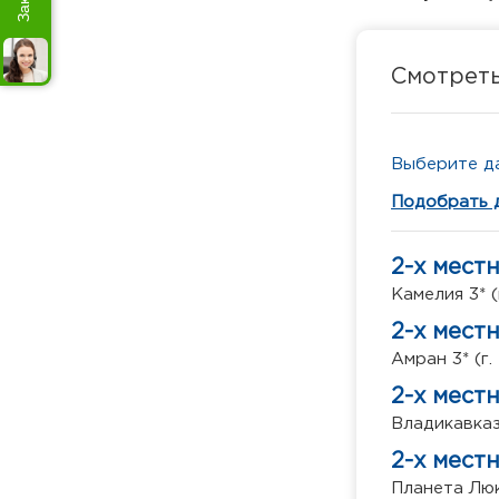
Смотрет
Выберите да
Подобрать 
2-х мест
Камелия 3* (
2-х мест
Амран 3* (г.
2-х мест
Владикавказ 
2-х мест
Планета Люк