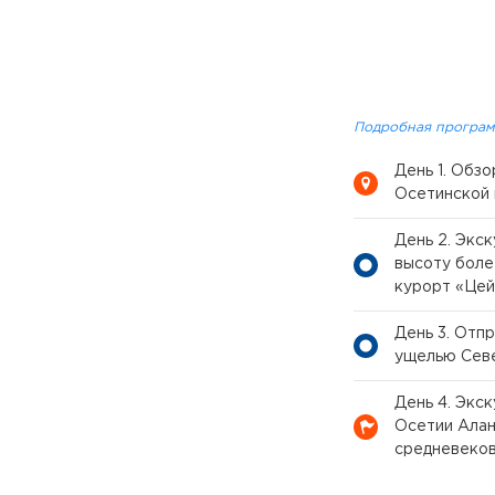
Подробная програм
День 1. Обз
Осетинской 
День 2. Экс
высоту боле
курорт «Цей
День 3. Отп
ущелью Севе
День 4. Экс
Осетии Алан
средневеко