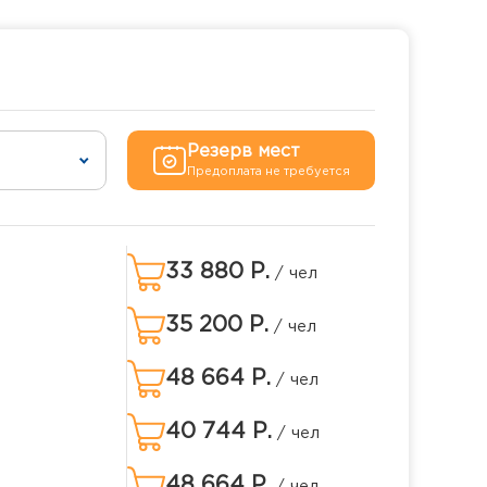
Резерв мест
Предоплата не требуется
33 880 Р.
/ чел
35 200 Р.
/ чел
48 664 Р.
/ чел
40 744 Р.
/ чел
48 664 Р.
/ чел