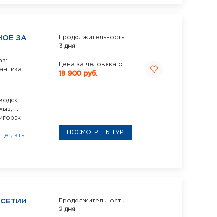
НОЕ ЗА
Продолжительность
3 дня
аз:
Цена за человека от
мантика
18 900 руб.
одск,
рхыз,
г.
тигорск
ПОСМОТРЕТЬ ТУР
щё даты
ОСЕТИИ
Продолжительность
2 дня