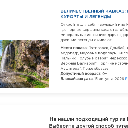
ВЕЛИЧЕСТВЕННЫЙ КАВКАЗ: 
КУРОРТЫ И ЛЕГЕНДЫ
Откройте для себя чарующий мир 
где горные вершины касаются обл
минеральные источники дарят здор
древние легенды оживают...
Места показа:
Пятигорск,
Домбай,
водопад*,
Медовые водопады,
Кисл
Нальчик,
Голубые озёра*,
Черекско
Верхняя Балкария*,
Горячие источ
Аушигера*,
Приэльбрусье
Допустимый возраст:
0+
Ближайшая дата:
15 августа 2026
Е
Не нашли подходящий тур из
Выберите другой способ путе