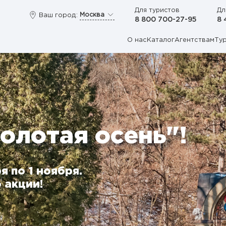
Для туристов
Дл
Москва
Ваш город:
8 800 700-27-95
8 
О нас
Каталог
Агентствам
Ту
олотая осень"!
я по 1 ноября.
 акции!