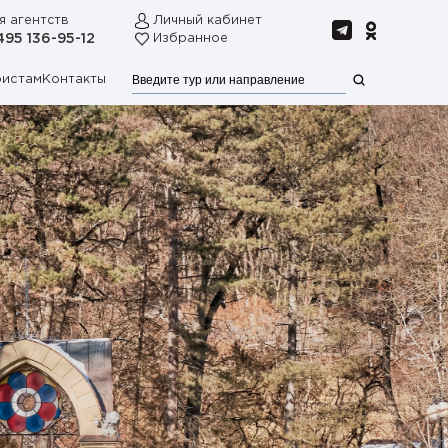
я агентств
Личный кабинет
495 136-95-12
Избранное
ристам
Контакты