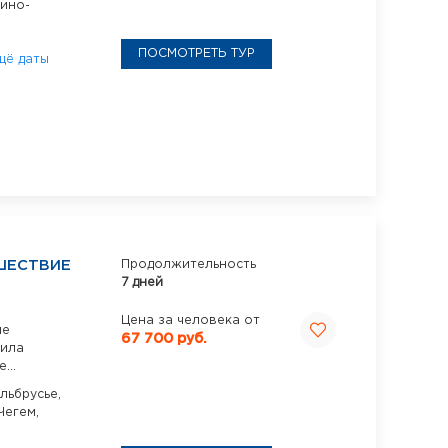
ино-
ПОСМОТРЕТЬ ТУР
щё даты
ШЕСТВИЕ
Продолжительность
7 дней
Цена за человека от
ие
67 700 руб.
сила
...
льбрусье,
Чегем,