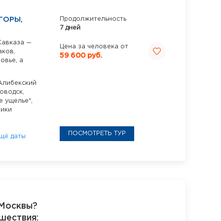
ГОРЫ,
Продолжительность
7 дней
Кавказа —
Цена за человека от
аков,
59 600 руб.
овье, а
Алибекский
оводск,
е ущелье*,
ники
ПОСМОТРЕТЬ ТУР
щё даты
 Москвы?
шествия: