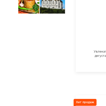
Увлека
дегуст
Хит продаж