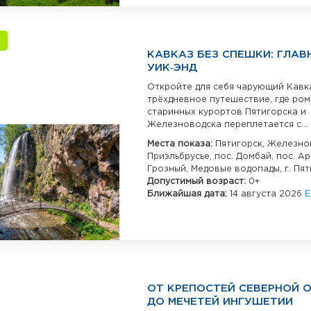
а
КАВКАЗ БЕЗ СПЕШКИ: ГЛАВ
УИК‑ЭНД
Откройте для себя чарующий Кавк
трёхдневное путешествие, где ро
старинных курортов Пятигорска и
Железноводска переплетается с...
Места показа:
Пятигорск,
Железнов
Приэльбрусье,
пос. Домбай,
пос. А
Грозный,
Медовые водопады,
г. Пя
Допустимый возраст:
0+
Ближайшая дата:
14 августа 2026
Е
ОТ КРЕПОСТЕЙ СЕВЕРНОЙ 
ДО МЕЧЕТЕЙ ИНГУШЕТИИ