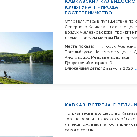
КАВКАЗСКИЙ КАЛЕЙДОСКОП
КУЛЬТУРА, ПРИРОДА,
ГОСТЕПРИИМСТВО
Отправляйтесь в путешествие по 
Северного Кавказа: вдохните цел
воздух Железноводска, пройдите 
лермонтовским местам Пятигорска.
Места показа:
Пятигорск,
Железнов
Приэльбрусье,
Чегемское ущелье,
Д
Кисловодск,
Медовые водопады
Допустимый возраст:
0+
Ближайшая дата:
12 августа 2026
Е
КАВКАЗ: ВСТРЕЧА С ВЕЛИЧИ
Погрузитесь в волшебство Кавказа
горные вершины касаются облаков
легенды оживают, а гостеприимств
самого сердца!...