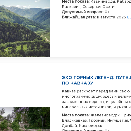
Места показа:
Кавминводы,
Кабард
Балкария,
Северная Осетия
Допустимый возраст:
0+
Ближайшая дата:
11 августа 2026
Е
ЭХО ГОРНЫХ ЛЕГЕНД: ПУТЕ
ПО КАВКАЗУ
Кавказ раскроет перед вами свою
многогранную душу: здесь и велич
заснеженных вершин, и целебная 
минеральных источников, и дыхание
Места показа:
Железноводск,
Приэ
Владикавказ,
Грозный,
Ингушетия,
Домбай,
Кисловодск