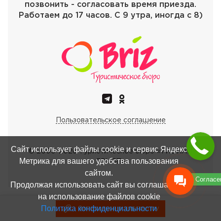
позвонить - согласовать время приезда.
Работаем до 17 часов. С 9 утра, иногда с 8)
Пользовательское соглашение
Сайт использует файлы cookie и сервис Яндекс
© 2000-
2026
Туристическое бюро «ТИБИАЙ
Метрика для вашего удобства пользования
ГРУПП»
сайтом.
Согласе
Продолжая использовать сайт вы соглашаетесь
на использование файлов cookie
Политика конфиденциальности
Записаться в тургруппу
Записаться в тургруппу