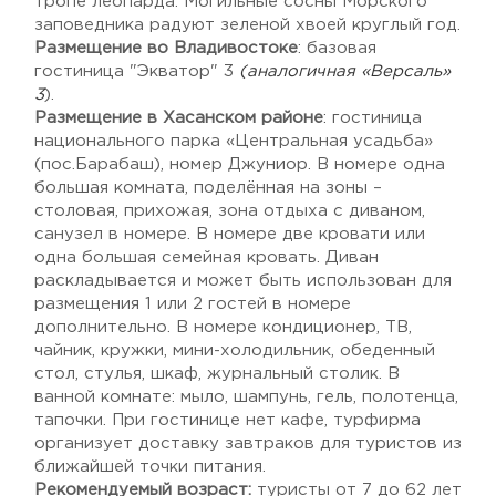
тропе леопарда. Могильные сосны Морского
заповедника радуют зеленой хвоей круглый год.
Размещение во Владивостоке
: базовая
гостиница "Экватор" 3
(аналогичная «Версаль»
3
).
Размещение в Хасанском районе
: гостиница
национального парка «Центральная усадьба»
(пос.Барабаш), номер Джуниор. В номере одна
большая комната, поделённая на зоны –
столовая, прихожая, зона отдыха с диваном,
санузел в номере. В номере две кровати или
одна большая семейная кровать. Диван
раскладывается и может быть использован для
размещения 1 или 2 гостей в номере
дополнительно. В номере кондиционер, ТВ,
чайник, кружки, мини-холодильник, обеденный
стол, стулья, шкаф, журнальный столик. В
ванной комнате: мыло, шампунь, гель, полотенца,
тапочки. При гостинице нет кафе, турфирма
организует доставку завтраков для туристов из
ближайшей точки питания.
Рекомендуемый возраст:
туристы от 7 до 62 лет