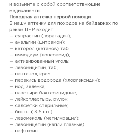
и возьмите с собой соответствующие
медикаменты.
Походная аптечка первой помощи
В нашу аптечку для походов на байдарках по
рекам ЦЧР входит:
— супрастин (лоратадин);
— анальгин (цитрамон);
— кеторол (кетанов) таб;
— иммодиум (лоперамид);
— активированный уголь;
— левомицитин, таб.;
— пантенол, крем;
— перекись водорода (хлоргексидин);
— йод, зеленка;
— пластыри бактерицидные;
— лейкопластырь, рулон;
— салфетки стерильные;
— бинты ( 3-5 шт.)
— левомеколь (метилурацил);
— левомицетин (капли глазные)
— нафтизин;