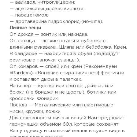
— валидол, нитроглицерин;
— ацетилсалициловая кислота;
— парацетомол;
— дротаверина гидрохлорид (но-шпа).
Личные вещи
От дождя — зонтик или накидка.
От солнца — легкие штаны и рубашка с
длинными рукавами. Шляпа или бейсболка. Крем.
В байдарке — находиться в обуви (подойдут
резиновые тапочки, сланцы ).
От комаров — спрей или крем (Рекомендуем
«Gardex»). «Вонючие спиральки» неэффективны
и оставляют дыры в палатках.
На вечер — куртка или свитер, джинсы или
брюки (не бриджи и не шорты), ботинки или
кроссовки. Фонарик.
Посуда — Металлические или пластиковые
миски, кружки, ложки.
Для сохранности личных вещей Вам предложат
гермомешки объемом 60л, которые сохранят
Вашу одежду и спальный мешок в сухом виде в