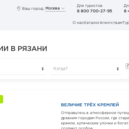
Для туристов
Дл
Москва
Ваш город:
8 800 700-27-95
8 
О нас
Каталог
Агентствам
Ту
ИИ В РЯЗАНИ
Когда?
а
ВЕЛИЧИЕ ТРЁХ КРЕМЛЕЙ
Отправьтесь в атмосферное путеш
древним городам России, где стар
кремли, купеческие улочки и богат
создают особое...