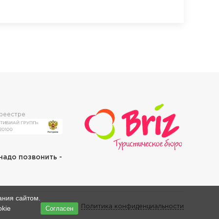
 реестре
 надо позвонить -
ания сайтом.
Политика конфиденциальности
okie
Согласен