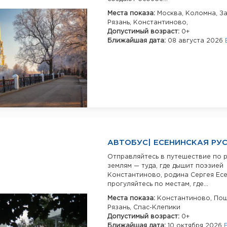
Места показа:
Москва,
Коломна,
За
Рязань,
Константиново,
Допустимый возраст:
0+
Ближайшая дата:
08 августа 2026
АВТОБУС| ЕСЕНИНСКАЯ РУ
Отправляйтесь в путешествие по 
землям — туда, где дышит поэзией
Константиново, родина Сергея Есе
прогуляйтесь по местам, где...
Места показа:
Константиново,
Пощ
Рязань,
Спас-Клепики
Допустимый возраст:
0+
Ближайшая дата:
10 октября 2026