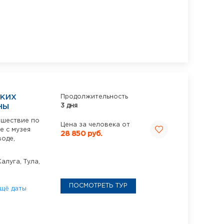
СКИХ
Продолжительность
3 дня
НЫ
ешествие по
Цена за человека от
е с музея
28 850 руб.
воде,
Калуга,
Тула,
ПОСМОТРЕТЬ ТУР
щё даты