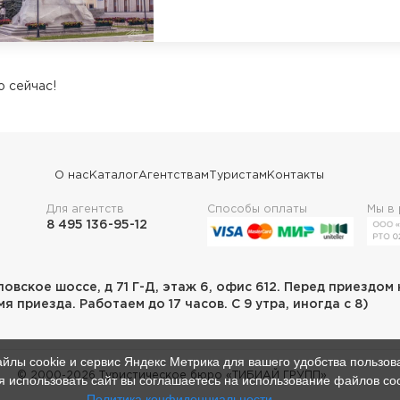
 сейчас!
О нас
Каталог
Агентствам
Туристам
Контакты
Для агентств
Способы оплаты
Мы в
8 495 136-95-12
ловское шоссе, д 71 Г-Д, этаж 6, офис 612. Перед приездом
я приезда. Работаем до 17 часов. С 9 утра, иногда с 8)
йлы cookie и сервис Яндекс Метрика для вашего удобства пользов
© 2000-
2026
Туристическое бюро «ТИБИАЙ ГРУПП»
 использовать сайт вы соглашаетесь на использование файлов co
Политика конфиденциальности