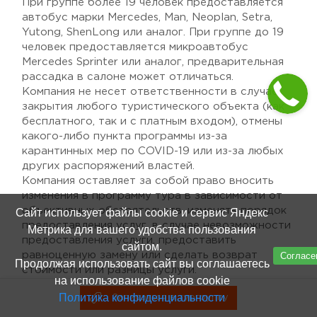
При группе более 19 человек предоставляется
автобус марки Mercedes, Man, Neoplan, Setra,
Yutong, ShenLong или аналог. При группе до 19
человек предоставляется микроавтобус
Mercedes Sprinter или аналог, предварительная
рассадка в салоне может отличаться.
Компания не несет ответственности в случае
закрытия любого туристического объекта (как
бесплатного, так и с платным входом), отмены
какого-либо пункта программы из-за
карантинных мер по COVID-19 или из-за любых
других распоряжений властей.
Компания оставляет за собой право вносить
изменения в программу тура в зависимости от
объективных обстоятельств, изменять порядок
Сайт использует файлы cookie и сервис Яндекс
предоставления услуг, в случае невозможности
Метрика для вашего удобства пользования
предоставления услуги, предоставить
сайтом.
Согласе
равноценную замену или сделать возврат
Продолжая использовать сайт вы соглашаетесь
стоимости или разницы услуги.
на использование файлов cookie
Время в пути и продолжительность тура
Политика конфиденциальности
Записаться в тургруппу
Записаться в тургруппу
указано ориентировочное.
На всех турах необходимо иметь с собой