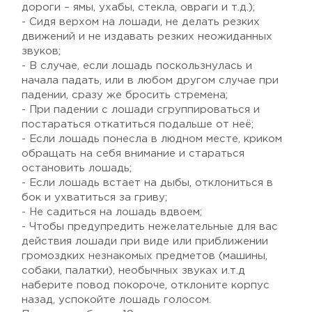
дороги – ямы, ухабы, стекла, овраги и т.д.);
- Сидя верхом на лошади, не делать резких
движений и не издавать резких неожиданных
звуков;
- В случае, если лошадь поскользнулась и
начала падать, или в любом другом случае при
падении, сразу же бросить стремена;
- При падении с лошади сгруппироваться и
постараться откатиться подальше от неё;
- Если лошадь понесла в людном месте, криком
обращать на себя внимание и стараться
остановить лошадь;
- Если лошадь встает на дыбы, отклониться в
бок и ухватиться за гриву;
- Не садиться на лошадь вдвоем;
- Чтобы предупредить нежелательные для вас
действия лошади при виде или приближении
громоздких незнакомых предметов (машины,
собаки, палатки), необычных звуках и.т.д
наберите повод покороче, отклоните корпус
назад, успокойте лошадь голосом.