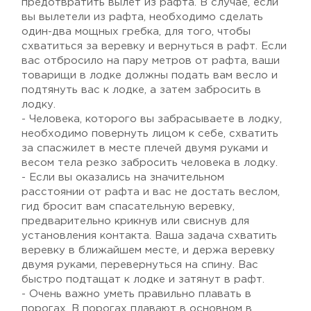
предотвратить вылет из рафта. В случае, если
вы вылетели из рафта, необходимо сделать
один-два мощных гребка, для того, чтобы
схватиться за веревку и вернуться в рафт. Если
вас отбросило на пару метров от рафта, ваши
товарищи в лодке должны подать вам весло и
подтянуть вас к лодке, а затем забросить в
лодку.
- Человека, которого вы забрасываете в лодку,
необходимо повернуть лицом к себе, схватить
за спасжилет в месте плечей двумя руками и
весом тела резко забросить человека в лодку.
- Если вы оказались на значительном
расстоянии от рафта и вас не достать веслом,
гид бросит вам спасательную веревку,
предварительно крикнув или свиснув для
установления контакта. Ваша задача схватить
веревку в ближайшем месте, и держа веревку
двумя руками, перевернуться на спину. Вас
быстро подтащат к лодке и затянут в рафт.
- Очень важно уметь правильно плавать в
порогах. В порогах плавают в основном в