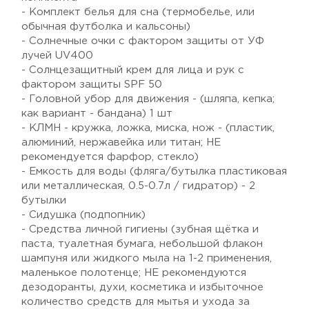
- Комплект белья для сна (термобелье, или
обычная футболка и кальсоны)
- Солнечные очки с фактором защиты от УФ
лучей UV400
- Солнцезащитный крем для лица и рук с
фактором защиты SPF 50
- Головной убор для движения - (шляпа, кепка;
как вариант - бандана) 1 шт
- КЛМН - кружка, ложка, миска, нож - (пластик,
алюминий, нержавейка или титан; НЕ
рекомендуется фарфор, стекло)
- Емкость для воды (фляга/бутылка пластиковая
или металлическая, 0.5-0.7л / гидратор) - 2
бутылки
- Сидушка (подпопник)
- Средства личной гигиены (зубная щётка и
паста, туалетная бумага, небольшой флакон
шампуня или жидкого мыла на 1-2 применения,
маленькое полотенце; НЕ рекомендуются
дезодоранты, духи, косметика и избыточное
количество средств для мытья и ухода за