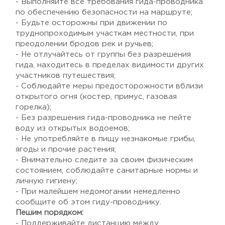
- Выполняйте все требования гида-проводника
по обеспечению безопасности на маршруте;
- Будьте осторожны при движении по
труднопроходимым участкам местности, при
преодолении бродов рек и ручьев;
- Не отлучайтесь от группы без разрешения
гида, находитесь в пределах видимости других
участников путешествия;
- Соблюдайте меры предосторожности вблизи
открытого огня (костер, примус, газовая
горелка);
- Без разрешения гида-проводника не пейте
воду из открытых водоемов;
- Не употребляйте в пищу незнакомые грибы,
ягоды и прочие растения;
- Внимательно следите за своим физическим
состоянием, соблюдайте санитарные нормы и
личную гигиену;
- При малейшем недомогании немедленно
сообщите об этом гиду-проводнику.
Пешим порядком:
- Поддерживайте дистанцию между