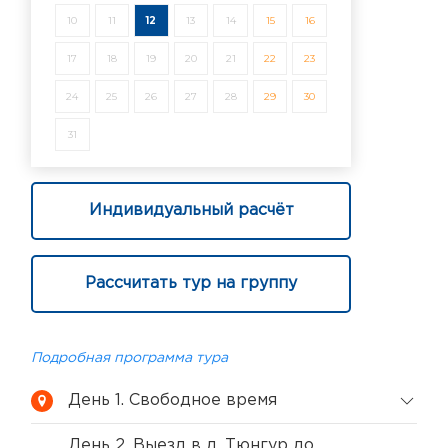
10
11
12
13
14
15
16
17
18
19
20
21
22
23
24
25
26
27
28
29
30
31
Индивидуальный расчёт
Рассчитать тур на группу
Подробная программа тура
День 1. Свободное время
День 2. Выезд в д. Тюнгур до