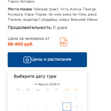
Горно-Алтайск
Места показа:
Чуйский тракт, Усть-Кокса, Тюнгур,
Кучерла, Кара-Тюрек, Ак-кем, река Ак-Оюк, река
Текелю, водопад Гульдайры, озеро Верхний Уймон
Продолжительность:
11 дней
Цена за человека от
88 400 руб.
Цены и расписание
Выберите дату тура:
Август 2026
Пн
Вт
Ср
Чт
Пт
Сб
Вс
1
2
3
4
5
6
7
8
9