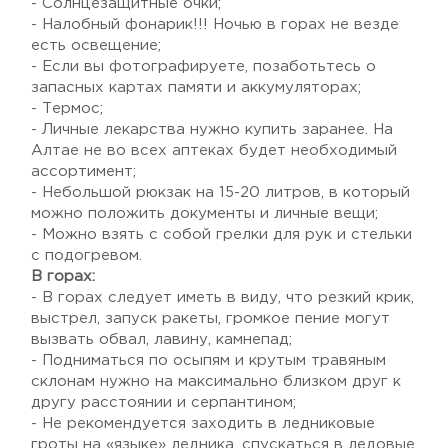
- Солнцезащитные очки;
- Налобный фонарик!!! Ночью в горах не везде
есть освещение;
- Если вы фотографируете, позаботьтесь о
запасных картах памяти и аккумуляторах;
- Термос;
- Личные лекарства нужно купить заранее. На
Алтае не во всех аптеках будет необходимый
ассортимент;
- Небольшой рюкзак на 15-20 литров, в который
можно положить документы и личные вещи;
- Можно взять с собой грелки для рук и стельки
с подогревом.
В горах:
- В горах следует иметь в виду, что резкий крик,
выстрел, запуск ракеты, громкое пение могут
вызвать обвал, лавину, камнепад;
- Подниматься по осыпям и крутым травяным
склонам нужно на максимально близком друг к
другу расстоянии и серпантином;
- Не рекомендуется заходить в ледниковые
гроты на «языке» ледника, спускаться в ледовые