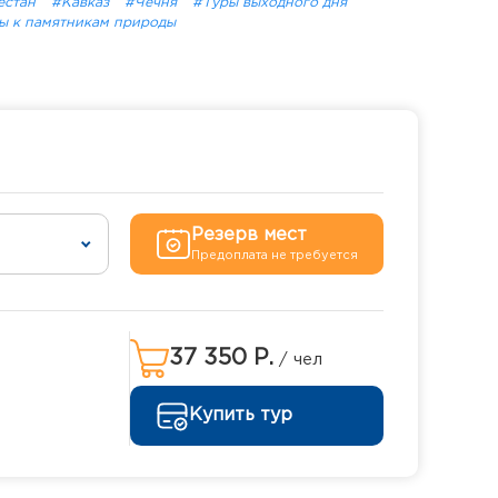
естан
#Кавказ
#Чечня
#Туры выходного дня
ы к памятникам природы
Резерв мест
Предоплата не требуется
37 350 Р.
/ чел
Купить тур