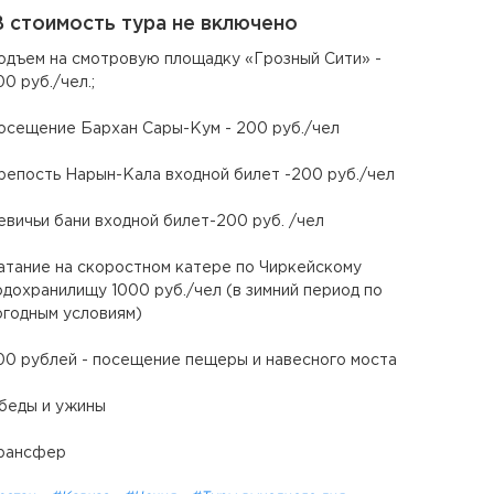
 стоимость тура не включено
одъем на смотровую площадку «Грозный Сити» -
00 руб./чел.;
осещение Бархан Сары-Кум - 200 руб./чел
репость Нарын-Кала входной билет -200 руб./чел
евичьи бани входной билет-200 руб. /чел
атание на скоростном катере по Чиркейскому
одохранилищу 1000 руб./чел (в зимний период по
огодным условиям)
00 рублей - посещение пещеры и навесного моста
беды и ужины
рансфер