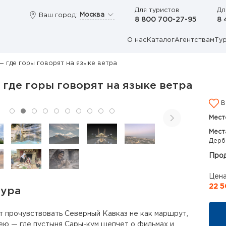
Для туристов
Дл
Москва
Ваш город:
8 800 700-27-95
8 
О нас
Каталог
Агентствам
Ту
— где горы говорят на языке ветра
 где горы говорят на языке ветра
В
Мест
Мест
Дерб
Прод
Цена
22 5
тура
ет прочувствовать Северный Кавказ не как маршрут,
ею — где пустыня Сары-кум шепчет о фильмах и