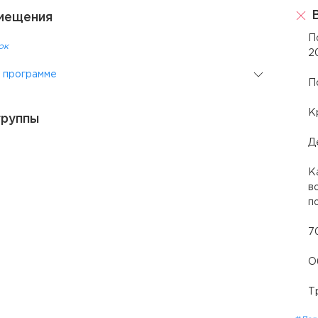
В
мещения
П
ок
2
 программе
П
К
группы
Д
К
в
п
7
О
Т