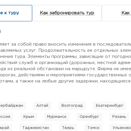
е к туру
Как забронировать тур
Как
я
ляет за собой право вносить изменения в последовател
авляемых услуг. Продолжительность ее отдельных элем
нения тура. Элементы программы, зависящие от погодн
ействий служб и организаций (дорожных, местной админи
одя из реальной обстановки на маршруте. Фирма не име
дорогах, действиями и мероприятиями государственных о
тами, а также на любые другие задержки, находящиеся
зербайджан
Алтай
Волгоград
Екатеринбург
ессия
Крым
Мурманск
Оренбург
Рязань
край
Таджикистан
Тверь
Томск
Ульянов