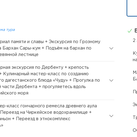
ма тура
В
2
ориал памяти и славы + Экскурсия по Грозному
а Бархан Сары-кум + Подъём на бархан по
К
евянной лестнице
н
орная экскурсия по Дербенту + крепость
М
+ Кулинарный мастер-класс по созданию
Б
го дагестанского блюда «Чуду» + Прогулка по
 части Дербента + прогуляетесь вдоль
П
ийского моря
Э
тер-класс гончарного ремесла древнего аула
 Переезд на Чиркейское водохранилище +
Т
аньон + Переезд в этнокомплекс
А»
О