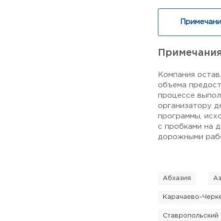
Примечани
Примечани
Компания остав
объема предост
процессе выпол
организатору д
программы, исх
с пробками на 
дорожными рабо
Абхазия
А
Карачаево-Черк
Ставропольский 