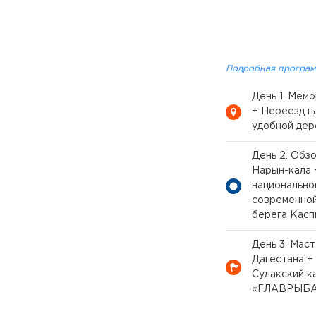
Подробная програм
День 1. Мем
+ Переезд н
удобной дер
День 2. Обз
Нарын-кала 
национально
современной
берега Касп
День 3. Мас
Дагестана +
Сулакский к
«ГЛАВРЫБ