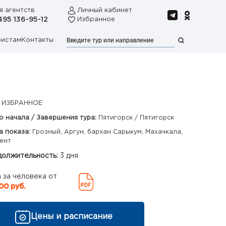
я агентств
Личный кабинет
495 136-95-12
Избранное
ристам
Контакты
 ИЗБРАННОЕ
о начала / Завершения тура:
Пятигорск / Пятигорск
а показа:
Грозный, Аргун, бархан Сарыкум, Махачкала,
ент
олжительность:
3 дня
 за человека от
00 руб.
Цены и расписание