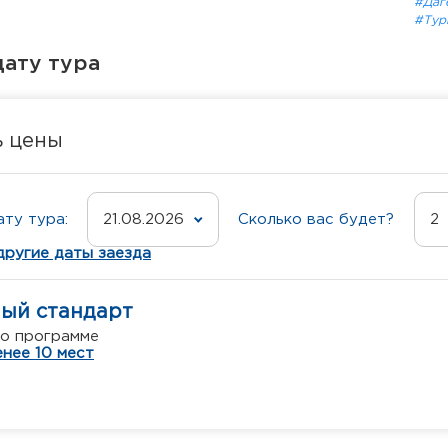
#Даг
#Тур
ату тура
ь цены
ту тура:
21.08.2026
Сколько вас будет?
2
другие даты заезда
ный стандарт
по программе
нее 10 мест