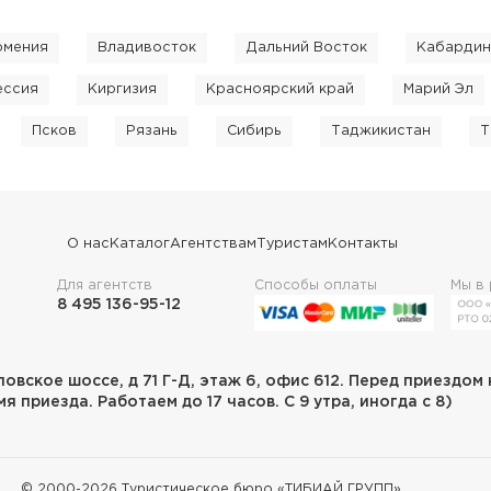
рмения
Владивосток
Дальний Восток
Кабардин
ессия
Киргизия
Красноярский край
Марий Эл
Псков
Рязань
Сибирь
Таджикистан
Т
О нас
Каталог
Агентствам
Туристам
Контакты
Для агентств
Способы оплаты
Мы в
8 495 136-95-12
ловское шоссе, д 71 Г-Д, этаж 6, офис 612. Перед приездом
я приезда. Работаем до 17 часов. С 9 утра, иногда с 8)
© 2000-
2026
Туристическое бюро «ТИБИАЙ ГРУПП»