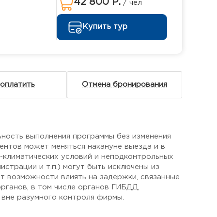
42 800 Р.
/ чел
Купить тур
 оплатить
Отмена бронирования
ьность выполнения программы без изменения
ентов может меняться накануне выезда и в
о-климатических условий и неподконтрольных
страции и т.п.) могут быть исключены из
ет возможности влиять на задержки, связанные
рганов, в том числе органов ГИБДД,
 вне разумного контроля фирмы.