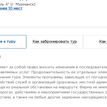
ь 4* (г. Мурманск)
нее 10 мест
е к туру
Как забронировать тур
Как
я
ляет за собой право вносить изменения в последовател
авляемых услуг. Продолжительность ее отдельных элем
нения тура. Элементы программы, зависящие от погодн
ействий служб и организаций (дорожных, местной админи
одя из реальной обстановки на маршруте. Фирма не име
дорогах, действиями и мероприятиями государственных о
тами, а также на любые другие задержки, находящиеся