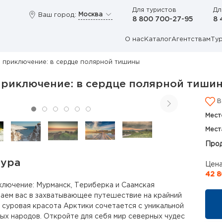
Для туристов
Дл
Москва
Ваш город:
8 800 700-27-95
8 
О нас
Каталог
Агентствам
Ту
 приключение: в сердце полярной тишины
приключение: в сердце полярной тиши
В
Мест
Мест
Прод
тура
Цена
42 8
лючение: Мурманск, Териберка и Саамская
аем вас в захватывающее путешествие на крайний
е суровая красота Арктики сочетается с уникальной
ых народов. Откройте для себя мир северных чудес