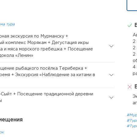
ма тура
В
А
орная экскурсия по Мурманску +
2
й комплекс Морякам + Дегустация икры
2
а и мяса морского гребешка + Посещение
2
докола «Ленин»
о
4
ещение рыбацкого посёлка Териберка +
р
ремя + Экскурсия «Наблюдение за китами в
В
ь-Сыйт + Посещение традиционной деревни
Э
ы
а
#Му
мещения
#Тур
#Тур
ок