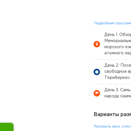
Подробная програм
День 1. Обз
Мемориальны
морского еж
атомного ле
День 2. Пос
свободное в
Териберке»
День 3. Сам
народа саам
Варианты раз
Раскрыть весь спис