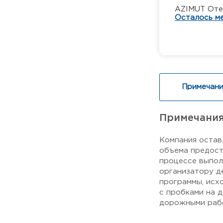
AZIMUT Отел
Осталось ме
Примечани
Примечани
Компания остав
объема предост
процессе выпол
организатору д
программы, исх
с пробками на 
дорожными рабо