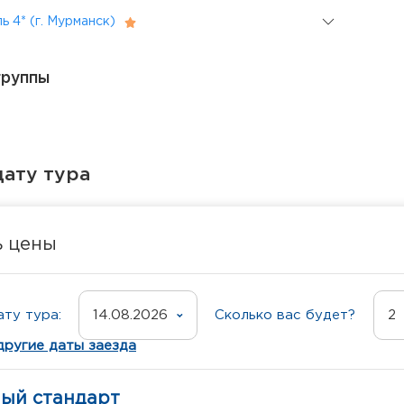
 4* (г. Мурманск)
группы
ату тура
ь цены
ту тура:
14.08.2026
Сколько вас будет?
2
другие даты заезда
ный стандарт