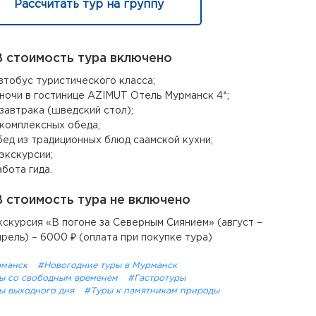
Рассчитать тур на группу
 стоимость тура включено
втобус туристического класса;
 ночи в гостинице AZIMUT Отель Мурманск 4*;
 завтрака (шведский стол);
 комплексных обеда;
бед из традиционных блюд саамской кухни;
 экскурсии;
абота гида.
 стоимость тура не включено
кскурсия «В погоне за Северным Сиянием» (август –
прель) – 6000 ₽ (оплата при покупке тура)
рманск
#Новогодние туры в Мурманск
ы со свободным временем
#Гастротуры
ы выходного дня
#Туры к памятникам природы