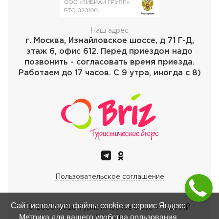
Наш адрес
г. Москва, Измайловское шоссе, д 71 Г-Д,
этаж 6, офис 612. Перед приездом надо
позвонить - согласовать время приезда.
Работаем до 17 часов. С 9 утра, иногда с 8)
Пользовательское соглашение
Сайт использует файлы cookie и сервис Яндекс
© 2000-
2026
Туристическое бюро «ТИБИАЙ
Метрика для вашего удобства пользования
ГРУПП»