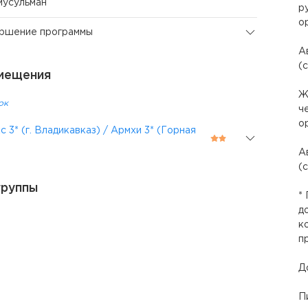
мусульман”
р
о
ершение программы
А
(
мещения
Ж
ок
ч
о
 3* (г. Владикавказ) / Армхи 3* (Горная
А
(
группы
*
д
к
п
Д
П