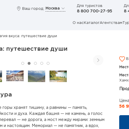
Для туристов
Дл
Москва
Ваш город:
8 800 700-27-95
8 
О нас
Каталог
Агентствам
Ту
агия вкуса: путешествие души
а: путешествие души
В
Мест
Мест
Хамх
Прод
тура
Цена
56 9
е горы хранят тишину, а равнины — память,
йкости и духа. Каждая башня — не камень, а голос
перевал — не дорога, а мост между мирами: земным
м и настоящим. Мемориал — не памятник, а вдох,