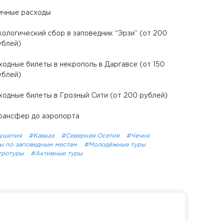
ичные расходы
кологический сбор в заповедник “Эрзи” (от 200
ублей)
ходные билеты в некрополь в Даргавсе (от 150
ублей)
ходные билеты в Грозный Сити (от 200 рублей)
рансфер до аэропорта
ушетия
#Кавказ
#Северная Осетия
#Чечня
ы по заповедным местам
#Молодёжные туры
тротуры
#Активные туры