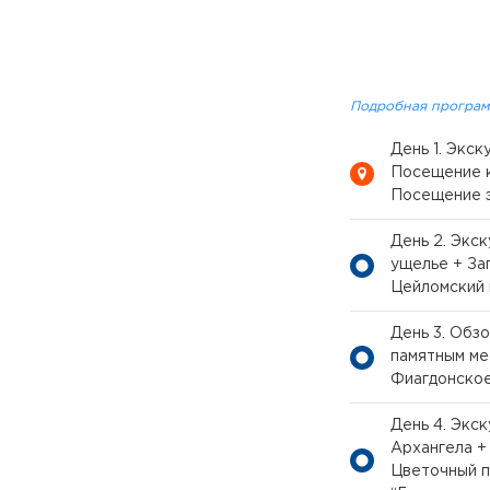
Подробная програм
День 1. Экс
Посещение к
Посещение э
День 2. Экс
ущелье + За
Цейломский
День 3. Обз
памятным ме
Фиагдонско
День 4. Экс
Архангела +
Цветочный п