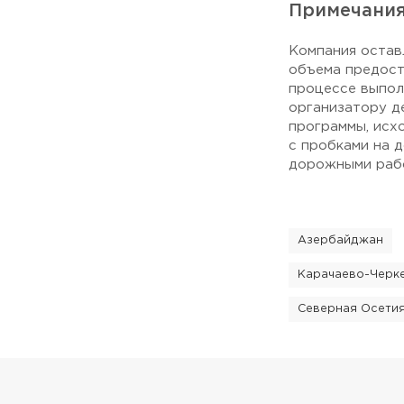
Примечани
Компания остав
объема предост
процессе выпол
организатору д
программы, исх
с пробками на 
дорожными рабо
Азербайджан
Карачаево-Черк
Северная Осети