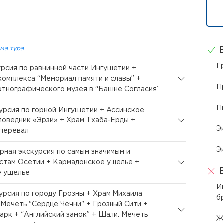
ма тура
В
Г
курсия по равнинной части Ингушетии +
омплекса “Мемориал памяти и славы” +
П
тнографического музея в “Башне Согласия”
П
курсия по горной Ингушетии + Ассинское
поведник «Эрзи» + Храм Тхаба-Ерды +
Э
 перевал
Э
орная экскурсия по самым значимым и
стам Осетии + Кармадонское ущелье +
В
е ущелье
И
курсия по городу Грозны + Храм Михаила
б
 Мечеть "Сердце Чечни" + Грозный Сити +
арк + “Английский замок” + Шали. Мечеть
Ж