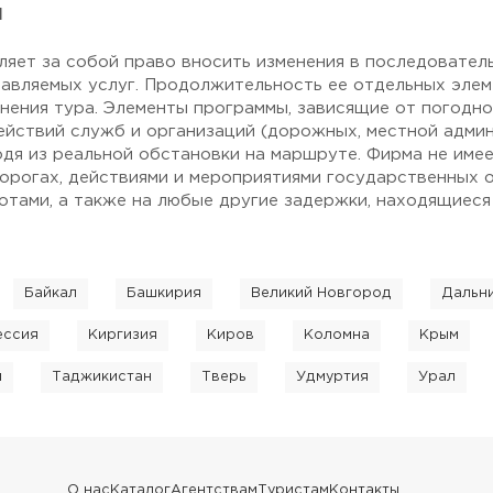
я
ляет за собой право вносить изменения в последовател
авляемых услуг. Продолжительность ее отдельных элем
нения тура. Элементы программы, зависящие от погодн
ействий служб и организаций (дорожных, местной админи
одя из реальной обстановки на маршруте. Фирма не име
дорогах, действиями и мероприятиями государственных о
тами, а также на любые другие задержки, находящиеся
Байкал
Башкирия
Великий Новгород
Дальн
ессия
Киргизия
Киров
Коломна
Крым
я
Таджикистан
Тверь
Удмуртия
Урал
О нас
Каталог
Агентствам
Туристам
Контакты