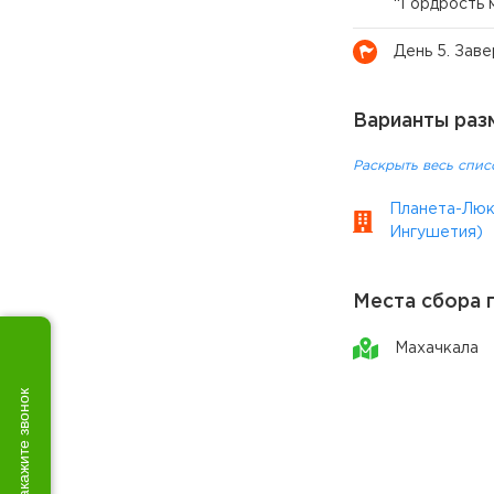
“Гордрость 
День 5. Зав
Варианты раз
Раскрыть весь спис
Планета-Люкс
Ингушетия)
Места сбора 
Махачкала
Закажите звонок