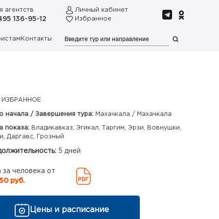
я агентств
Личный кабинет
495 136-95-12
Избранное
ристам
Контакты
 ИЗБРАННОЕ
о начала / Завершения тура:
Махачкала / Махачкала
а показа:
Владикавказ, Эгикал, Таргим, Эрзи, Вовнушки,
и, Даргавс, Грозный
олжительность:
5 дней
 за человека от
50 руб.
Цены и расписание