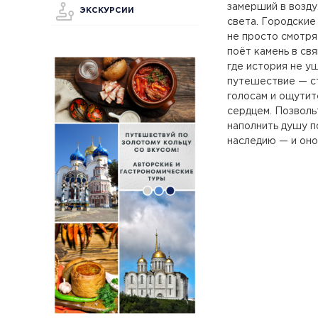
замерший в возду
ЭКСКУРСИИ
света. Городские 
не просто смотря
поёт камень в св
где история не у
путешествие — ст
голосам и ощутит
сердцем. Позволь
наполнить душу п
наследию — и оно