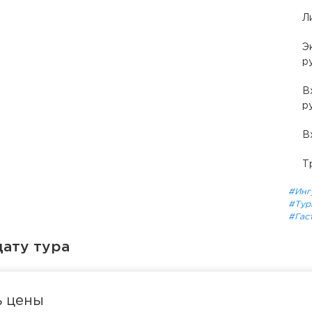
Л
Э
р
В
р
В
Т
#Инг
#Тур
#Гас
ату тура
ь цены