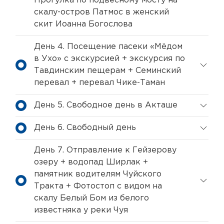
Прогулка по подвесному мосту на
скалу-остров Патмос в женский
скит Иоанна Богослова
День 4. Посещение пасеки «Мёдом
в Ухо» с экскурсией + экскурсия по
Тавдинским пещерам + Семинский
перевал + перевал Чике-Таман
День 5. Свободное день в Акташе
День 6. Свободный день
День 7. Отправление к Гейзерову
озеру + водопад Ширлак +
памятник водителям Чуйского
Тракта + Фотостоп с видом на
скалу Белый Бом из белого
известняка у реки Чуя